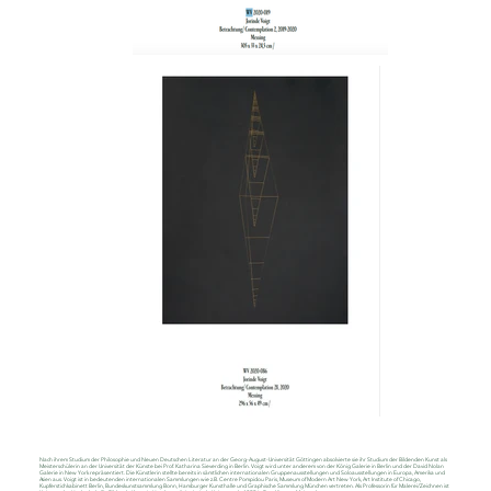
Nach ihrem Studium der Philosophie und Neuen Deutschen Literatur an der Georg-August-Universität Göttingen absolvierte sie ihr Studium der Bildenden Kunst als
Meisterschülerin an der Universität der Künste bei Prof. Katharina Sieverding in Berlin. Voigt wird unter anderem von der König Galerie in Berlin und der David Nolan
Galerie in New York repräsentiert. Die Künstlerin stellte bereits in sämtlichen internationalen Gruppenausstellungen und Soloausstellungen in Europa, Amerika und
Asien aus. Voigt ist in bedeutenden internationalen Sammlungen wie z.B. Centre Pompidou Paris, Museum of Modern Art New York, Art Institute of Chicago,
Kupferstichkabinett Berlin, Bundeskunstsammlung Bonn, Hamburger Kunsthalle und Graphische Sammlung München vertreten. Als Professorin für Malerei/Zeichnen ist