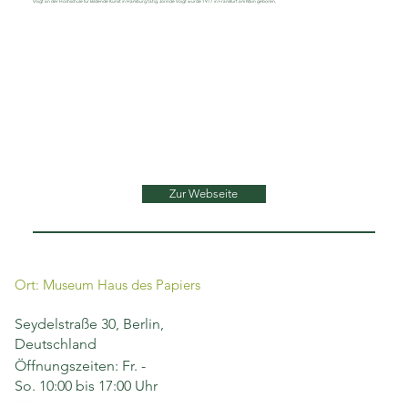
Voigt an der Hochschule für Bildende Kunst in Hamburg tätig. Jorinde Voigt wurde 1977 in Frankfurt am Main geboren.
Zur Webseite
Ort: Museum Haus des Papiers
Seydelstraße 30, Berlin,
Deutschland
Öffnungszeiten: Fr. -
So. 10:00 bis 17:00 Uhr
Laufzeit: 13.06. - 8.12.2024