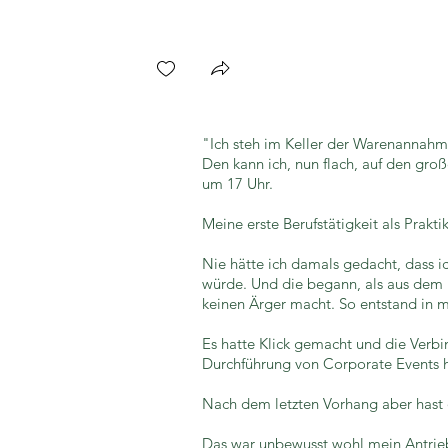
image2.jpeg
"Ich steh im Keller der Warenannahme 
Den kann ich, nun flach, auf den gro
um 17 Uhr.
Meine erste Berufstätigkeit als Prakti
Nie hätte ich damals gedacht, dass i
würde. Und die begann, als aus dem 
keinen Ärger macht. So entstand in 
Es hatte Klick gemacht und die Verbi
Durchführung von Corporate Events hi
Nach dem letzten Vorhang aber hast 
Das war unbewusst wohl mein Antrieb, 