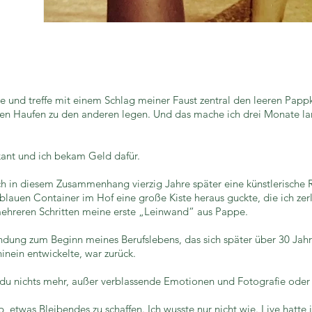
und treffe mit einem Schlag meiner Faust zentral den leeren Pappkart
ßen Haufen zu den anderen legen. Und das mache ich drei Monate lan
kant und ich bekam Geld dafür.
ch in diesem Zusammenhang vierzig Jahre später eine künstlerische 
blauen Container im Hof eine große Kiste heraus guckte, die ich zerl
mehreren Schritten meine erste „Leinwand“ aus Pappe.
ndung zum Beginn meines Berufslebens, das sich später über 30 Jahr
nein entwickelte, war zurück.
du nichts mehr, außer verblassende Emotionen und Fotografie oder 
etwas Bleibendes zu schaffen. Ich wusste nur nicht wie. Live hatte i