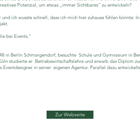
reatives Potenzial, um etwas „immer Sichtbares“ zu entwickeln?
 und ich wusste schnell, dass ich mich hier zuhause fühlen könnte:
ekt.
ie bei Events."
8 in Berlin Schmargendorf, besuchte Schule und Gymnasium in Ber
ln studierte er Betriebswirtschaftslehre und erwarb das Diplom zum
s Eventdesigner in seiner eigenen Agentur. Parallel dazu entwickelt
Zur Webseite