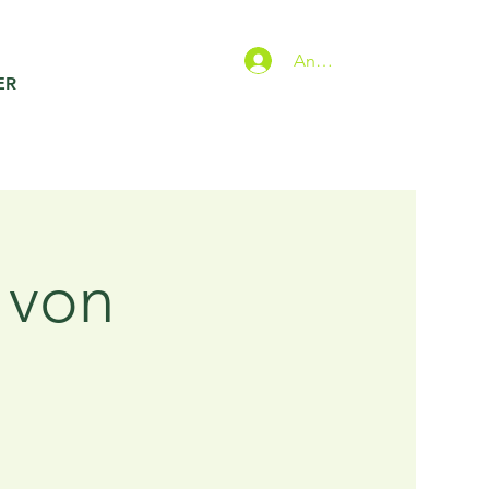
Anmelden
ER
 von